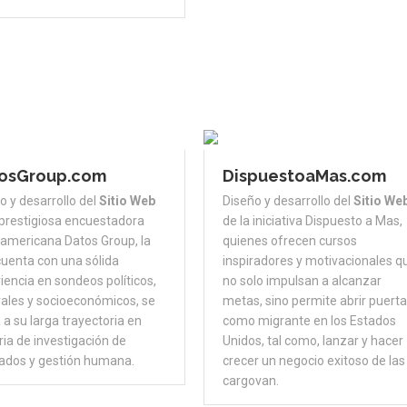
osGroup.com
DispuestoaMas.com
o y desarrollo del
Sitio Web
Diseño y desarrollo del
Sitio We
 prestigiosa encuestadora
de la iniciativa Dispuesto a Mas,
oamericana Datos Group, la
quienes ofrecen cursos
cuenta con una sólida
inspiradores y motivacionales q
iencia en sondeos políticos,
no solo impulsan a alcanzar
rales y socioeconómicos, se
metas, sino permite abrir puert
a su larga trayectoria en
como migrante en los Estados
ia de investigación de
Unidos, tal como, lanzar y hacer
ados y gestión humana.
crecer un negocio exitoso de las
cargovan.