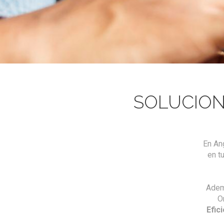
posicionamiento seo en buscadores, alta posicionamiento buscadores, posicionamiento en los buscadores, po
empresa de seo, seo empresa, seo para empresas, posicionar mi web en google, como posicionar mi web, posicio
paginas web, seo optimizacion, optimizacion en buscadores, alta en buscadores, seo buscadores, alta buscadores
posicionamiento web natural, posicionamiento natural seo, posicionamiento natural web, posicionamiento seo
SOLUCION
En An
en t
Adem
O
Efic