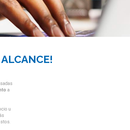
a posicionamiento web, empresa seo, empresas de posicionamiento web, posicionamiento de una empresa,
er posicionamiento de mi web, optimizacion web, optimizacion seo, optimizacion web seo, optimizacion de
eo, servicios de seo, servicio de posicionamiento seo, seo servicios, posicionamiento natural,
, seo marketing, agencia marketing seo,
 ALCANCE!
sadas
nto
a
cio u
ás
stos.