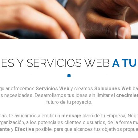
sicionamiento de buscadores, posicionamiento buscadores servicio, posicionamiento alta buscadores, empres
nar mi web, como posicionar mi web en google, posicionamiento de mi web, como saber mi posicion en google, v
, buscadores seo, marketing en buscadores, publicidad en buscadores, servicios seo, servicio posicionamiento s
 natural, posicionamiento natural en buscadores, marketing seo, seo marketing online, marketing online seo
ES Y SERVICIOS WEB
A TU
gular ofrecemos
Servicios Web
y creamos
Soluciones Web
ba
us necesidades. Desarrollamos tus ideas sin limitar el
crecimie
futuro de tu proyecto.
ás, te ayudamos a emitir un
mensaje
claro de tu Empresa, Nego
rganización, a los potenciales clientes o usuarios, de la forma m
iente
y
Efectiva
posible, para que alcances tus objetivos propue