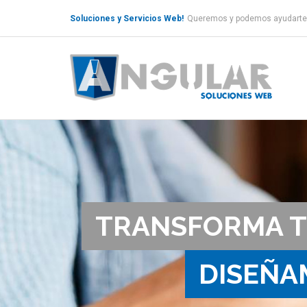
servicios web, diseño servicios web, servicios web desarrollo, diseño web servicios, servicios web paginas, servic
caracas servicios web, venezuela servicios web, caracas servicio web, venezuela servicio web, posicionamien
posicionamiento web, paginas web, páginas web, paginas webs, abrir pagina web, paginas web creativas, con
paginas web modernas, paginas web economicas, paginas web caracas, paginas web venezuela, pagina web caracas
Soluciones y Servicios Web!
Queremos y podemos ayudarte. 
web php, tecnologias desarrollo web, desarrollo web profesional, desarrollo web a medida, desarrollo portales web
desarrollo web venezuela, caracas desarrollo web, venezuela desarrollo web, programacion web, programaci
web, venezuela programacion web, servicios web, servicios web venezuela, venezuela servicios web, servicios we
servicios web, servicios web merida, merida servicios web, servicios hosting, servicios hosting venezuela, ven
valencia servicios hosting, servicios hosting barquisimeto, barquisimeto servicios hosting, servicios host
maracaibo paginas web, paginas web valencia, valencia paginas web, paginas web barquisimeto, barquisimeto p
web, desarrollo web maracaibo, maracaibo desarrollo web, desarrollo web valencia, valencia desarrollo web, 
programacion web, programacion web maracay, maracay programacion web, programacion web maracaibo, mar
una pagina web, como crear una pagina web venezuela, como crear una pagina web caracas, crear pagina web, 
web caracas, diseño paginas web, diseño paginas web venezuela, diseño paginas web caracas, como crear pagi
hacer paginas web caracas, creacion de paginas web, creacion de paginas web venezuela, creacion de paginas 
cheap hosting, hosting gratuito, email hosting, shared hosting, que es hosting, java hosting, php hosting, que
almacenamiento hosting, hospedaje web, alojamiento web, web hosting, hsoting, servicios hosting, hosting stre
dedicados, servidores de internet, servidor gratis, servidor streaming, servidores gratuitos, servidor cloud, ser
servidor, servidor, servidores de hosting, hosting gratis, web hosting gratis, hosting web gratis, crear hosting 
dominio, comprar host, host f, host reseller, hosting web, top web hosting, web hosting reseller, shared web 
gratuito, web hosting control panel, web hosting ranking, hosting de web, que es el hosting web, que es el web
servidores web gratuitos, servidores gratuitos para paginas web, servidor de web, servidor de paginas web, se
alojamiento web hosting, alojar pagina web, hosting alojamiento web, mejor alojamiento web, alojamiento web p
dominio, dominio hosting, dominio y hosting gratis, que es hosting y dominio, comprar hosting y dominio, dif
y hosting, server hosting, dedicated server, hosting server, web server, radio streaming server, free radio st
hosting para paginas web, pagina web hosting, hosting pagina web, que es el hosting de una pagina web, pagin
reserva de dominio, buscar dominios, verificar dominio, buscador de dominios, busqueda de dominios, whois do
gratis, registro dominios, dominio ve, registro de dominios, comprar dominio, sitio web, alojamiento gratis, 
comprar dominios de internet, como comprar un dominio en internet, comprar dominio internet, que es un domin
en internet, como registrar un dominio en internet, dominios del internet, como comprar un dominio de inter
web, como comprar un dominio web, compra de dominios web, dominio de pagina web, registrar un dominio web,
dominio web, dominios gratis, dominio com gratis, dominio es gratis, dominios gratis sin publicidad, dominio o
gratis, como hacer un dominio gratis, dominios totalmente gratis, dominio edu gratis, dominio gratis 1 año, 
gratis, dominios registrados, donde registrar un dominio, como registrar un dominio gratis, registra tu domi
comprar dominio com, compra de dominios, compra de dominio, como comprar un dominio, comprar dominio 
wordpress, comprar dominio gratis, compra tu dominio, comprar dominio com ve, como se compra un dominio,
registrar dominios baratos, dominio mas barato, registro de dominios baratos, los dominios mas baratos, dom
gratis, crear web gratis con dominio, crear dominio web, crear pagina web gratis con dominio, como crear un do
precios de hosting y dominio, adquirir dominio, como adquirir un dominio, adquirir un dominio, adquirir dom
publicidad, dominio es gratuito, dominios gratuitos para paginas web, contratar dominio, contratar un domin
hacer una pagina, como posicionar una web, free radio streaming server, diseño de una web, posicionar una web
video streaming, streaming audio, radio online, streaming hd, radio streaming, radio por internet, streamin
venezuela radio streaming, venezuela streaming radio,
certificado, certificado https, certificado web, certificad
rapidssl, positivessl, instantssl, https certificate, verisign secured, que es verisign, verising, geotrust, verisign
hosting, ssl cheap, servidor ssl, ssl digital, ssl certificado, comprar certificado ssl, que es un certificado ssl, crear
TRANSFORMA TU
digitales ssl, certificado de ssl, certificado ssl que es, generar certificado ssl, cuanto cuesta un certificado ssl,
seguridad de facebook, certificado de seguridad facebook, certificado de seguridad de este sitio web, que es el cer
seguridad para facebook, que es certificado de seguridad de un sitio web, certificado de seguridad de sitio web, que e
ssl certificate free, verisign ssl certificate, check ssl certificate, test ssl certificate, create ssl certificate, get 
actualizar certificados de seguridad de internet, que es un certificado de seguridad en internet, como obtener u
seo, seo online, estrategia seo, herramientas seo, mejorar seo, seo profesional, posicionament seo, seo organ
google, promocionesweb, como aparecer en google, enlaces patrocinados, search engine marketing, web en googl
web, que es posicionamiento web, posicionamiento de web, web posicionamiento, que es el posicionamiento web
web, como posicionar web, presupuesto posicionamiento web, trucos posicionamiento web, posicionamiento web
pagina en google, como posicionar mi pagina web en google, posicionar mi pagina en google, como posicionar 
DISEÑAM
posicionar pagina web en buscadores, posicionar una pagina web en google, posicionar mi pagina web, como p
posicionamiento seo, que es posicionamiento seo, seo y posicionamiento web, agencia de posicionamiento seo, q
posicionamiento organico seo, posicionamiento seo wordpress, posicionamiento google, posicionamiento web en 
posicionamiento de google, google posicionamiento seo, posicionamiento natural en google, google posicionamien
posicionamiento web en google, buscadores web, posicionamiento web en buscadores, posicionamiento web busca
posicionamiento organico, posicionamiento en internet, posicionamiento online, posicionamiento marketing, 
wordpress, mejorar posicionamiento web, mejorar posicionamiento google, mejorar posicionamiento en google
el posicionamiento de mi web, como mejorar el posicionamiento en google, web seo, diseño web seo, seo pagina 
posicionamiento web sem, posicionamiento web seo sem, posicionamiento sem y seo, que es posicionamiento s