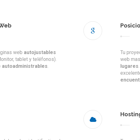
 Web
Posici
áginas web
autojustables
Tu proye
onitor, tablet y teléfonos).
web mas 
e
autoadministrables
.
lugares
excelent
encuent
Hostin