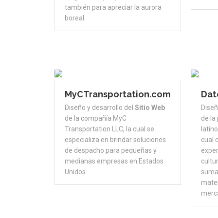
también para apreciar la aurora
boreal.
MyCTransportation.com
Dat
Diseño y desarrollo del
Sitio Web
Diseñ
de la compañía MyC
de la
Transportation LLC, la cual se
latin
especializa en brindar soluciones
cual 
de despacho para pequeñas y
exper
medianas empresas en Estados
cultu
Unidos.
suma 
mater
merc