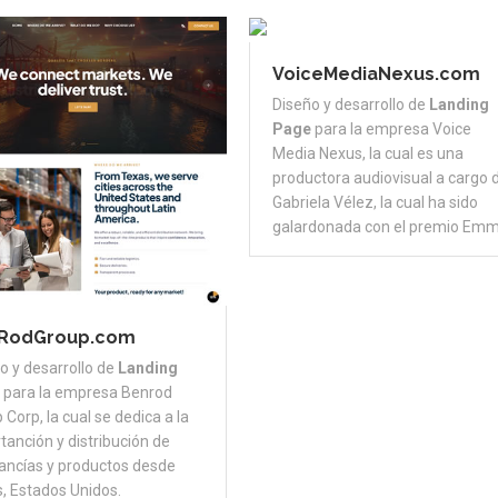
VoiceMediaNexus.com
Diseño y desarrollo de
Landing
Page
para la empresa Voice
Media Nexus, la cual es una
productora audiovisual a cargo 
Gabriela Vélez, la cual ha sido
galardonada con el premio Emm
RodGroup.com
o y desarrollo de
Landing
para la empresa Benrod
 Corp, la cual se dedica a la
tanción y distribución de
ncías y productos desde
, Estados Unidos.