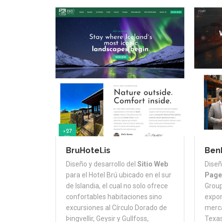
BruHotel.is
Ben
Diseño y desarrollo del
Sitio Web
Diseñ
para el Hotel Brú ubicado en el sur
Page
de Islandia, el cual no solo ofrece
Group
confortables habitaciones sino
expor
excursiones al Círculo Dorado de
merca
Þingvellir, Geysir y Gullfoss,
Texas