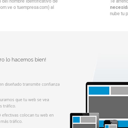
 del nombre identificativo de
Te arren
.com.ve o tuempresa.com) al
necesid
nube tu 
ro lo hacemos bien!
en diseñado transmite confianza
uramos que tu web se vea
 tráfico.
 efectivas colocan tu web en
más tráfico.